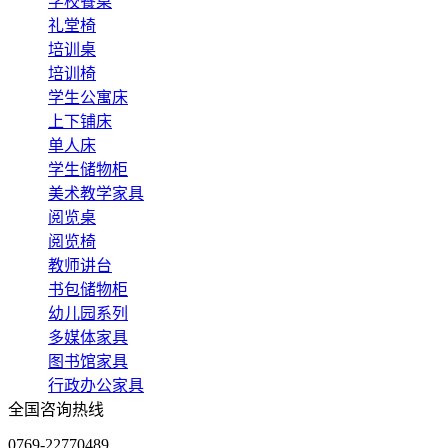
学校餐桌
礼堂椅
培训桌
培训椅
学生公寓床
上下铺床
单人床
学生储物柜
美术教学家具
阅览桌
阅览椅
教师讲台
书包储物柜
幼儿园系列
多媒体家具
图书馆家具
行政办公家具
全国咨询热线
0769-22770489