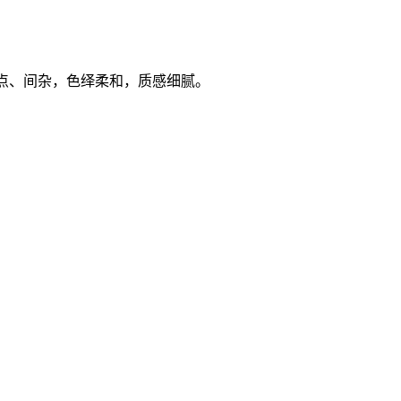
渣点、间杂，色绎柔和，质感细腻。