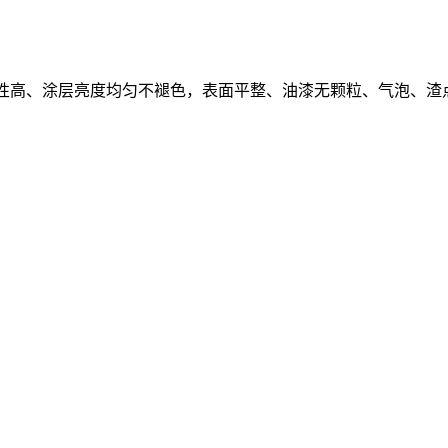
平性高、涂层亮度均匀不褪色，表面平整、油漆无颗粒、气泡、