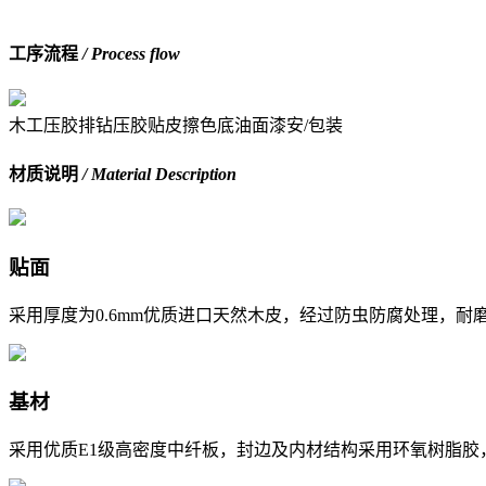
工序流程
/ Process flow
木工
压胶
排钻压胶
贴皮
擦色底油
面漆
安/包装
材质说明
/ Material Description
贴面
采用厚度为0.6mm优质进口天然木皮，经过防虫防腐处理，耐
基材
采用优质E1级高密度中纤板，封边及内材结构采用环氧树脂胶